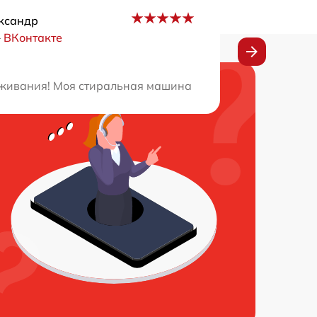
ксандр
–
ВКонтакте
. Благодаря профессионалам этого сервиса, через 48 ча
ивания! Моя стиральная машина требовала ремонта, и я