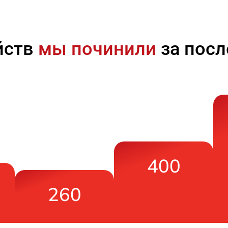
йств
мы починили
за посл
400
260