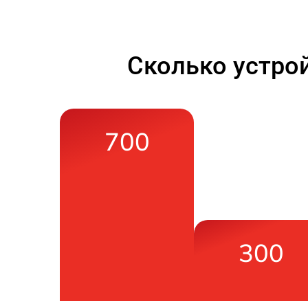
Сколько устро
700
300