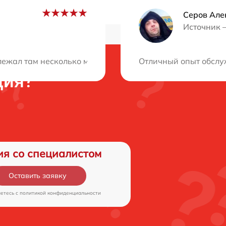
Серов Але
Источник 
ежал там несколько минут. Вода проникла в каждую щель
Отличный опыт обслуж
ция?
ия со специалистом
Оставить заявку
аетесь c
политикой конфиденциальности