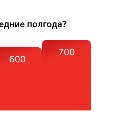
едние полгода?
700
600