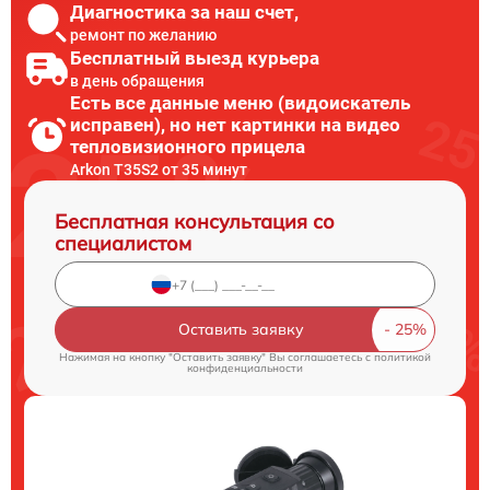
Диагностика за наш счет,
ремонт по желанию
Бесплатный выезд курьера
в день обращения
Есть все данные меню (видоискатель
исправен), но нет картинки на видео
тепловизионного прицела
Arkon T35S2 от 35 минут
Бесплатная консультация со
специалистом
Оставить заявку
Нажимая на кнопку "Оставить заявку" Вы соглашаетесь c
политикой
конфиденциальности