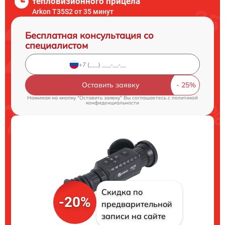
тепловизионного прицела
Arkon T35S2 от 35 минут
Бесплатная консультация со
специалистом
Оставить заявку
Нажимая на кнопку "Оставить заявку" Вы соглашаетесь c
политикой
конфиденциальности
Скидка по
-20%
предварительной
записи на сайте