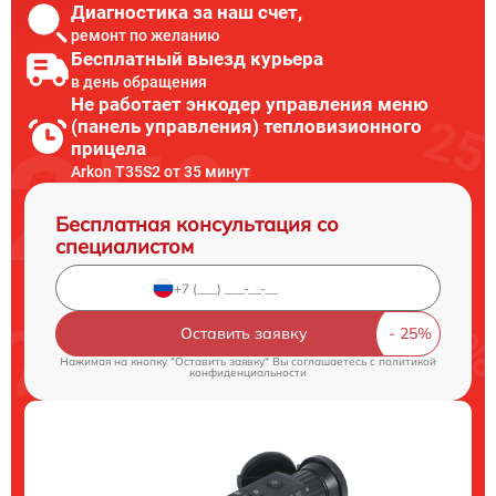
Диагностика за наш счет,
ремонт по желанию
Бесплатный выезд курьера
в день обращения
Не работает энкодер управления меню
(панель управления) тепловизионного
прицела
Arkon T35S2 от 35 минут
Бесплатная консультация со
специалистом
Оставить заявку
Нажимая на кнопку "Оставить заявку" Вы соглашаетесь c
политикой
конфиденциальности