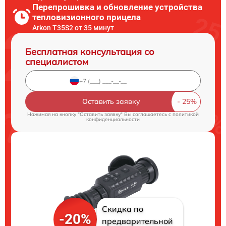
Перепрошивка и обновление устройства
тепловизионного прицела
Arkon T35S2 от 35 минут
Бесплатная консультация со
специалистом
Оставить заявку
Нажимая на кнопку "Оставить заявку" Вы соглашаетесь c
политикой
конфиденциальности
Скидка по
-20%
предварительной