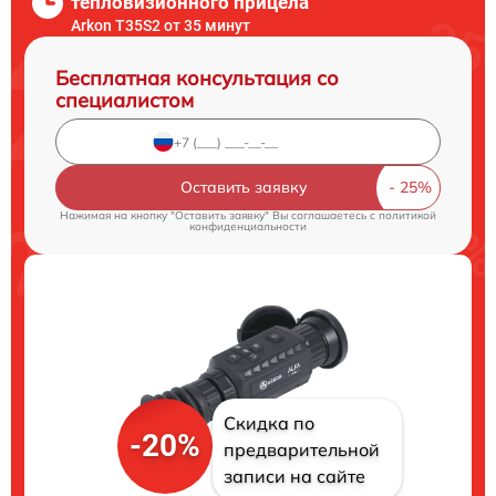
тепловизионного прицела
Arkon T35S2 от 35 минут
Бесплатная консультация со
специалистом
Оставить заявку
Нажимая на кнопку "Оставить заявку" Вы соглашаетесь c
политикой
конфиденциальности
Скидка по
-20%
предварительной
записи на сайте