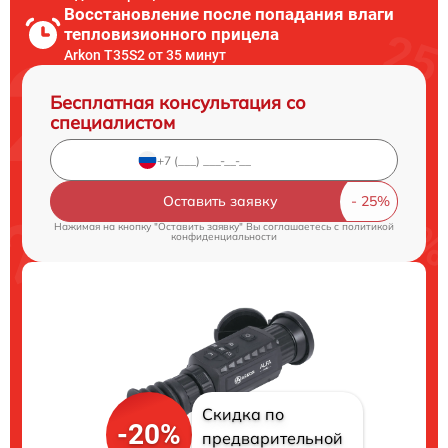
Восстановление после попадания влаги
тепловизионного прицела
Arkon T35S2 от 35 минут
Бесплатная консультация со
специалистом
Оставить заявку
Нажимая на кнопку "Оставить заявку" Вы соглашаетесь c
политикой
конфиденциальности
Скидка по
-20%
предварительной