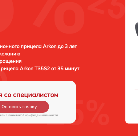
ионного прицела Arkon до 3 лет
 желанию
бращения
 прицела
Arkon T35S2 от 35 минут
я со специалистом
Оставить заявку
есь c
политикой конфиденциальности