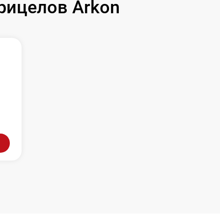
рицелов Arkon
л